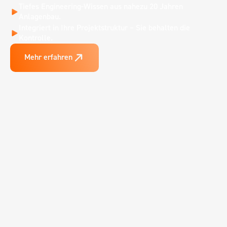
Tiefes Engineering-Wissen aus nahezu 20 Jahren 
Anlagenbau.
Integriert in Ihre Projektstruktur – Sie behalten die 
Kontrolle.
Mehr erfahren
Mehr erfahren
Infrastruktur & Netze
Wenn systemkritische Vorhaben die Steuerung 
weit verteilter Schnittstellen erfordern – von der 
Energietraße, über Offshore-Projekte, bis zur IT-
Infrastruktur.
Lösungen entdecken