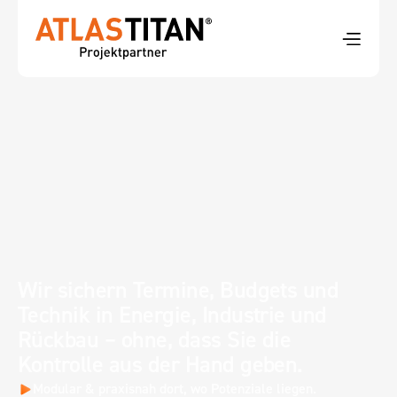
Ihr Projekt, 
integriert 
gesteuert.
Wir sichern Termine, Budgets und 
Technik in Energie, Industrie und 
Rückbau – ohne, dass Sie die 
Kontrolle aus der Hand geben.
Modular & praxisnah dort, wo Potenziale liegen.